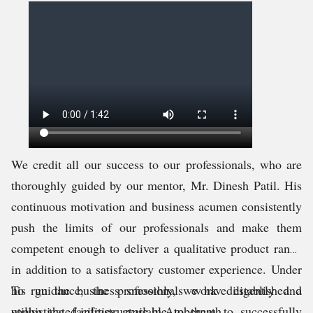
We credit all our success to our professionals, who are
thoroughly guided by our mentor, Mr. Dinesh Patil. His
continuous motivation and business acumen consistently
push the limits of our professionals and make them
competent enough to deliver a qualitative product range
in addition to a satisfactory customer experience. Under
his guidance, the professionals work diligently and
To run the business smoothly, we have established a
utilise the facilities available to them to successfully
sophisticated infrastructure in Ambernath,