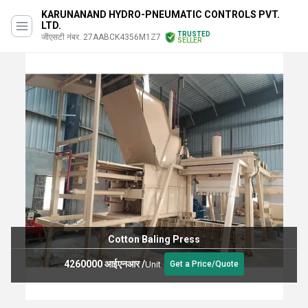
KARUNANAND HYDRO-PNEUMATIC CONTROLS PVT.
LTD.
TRUSTED
जीएसटी नंबर. 27AABCK4356M1Z7
SELLER
Cotton Baling Press
4260000 आईएनआर
/
Unit
Get a Price/Quote