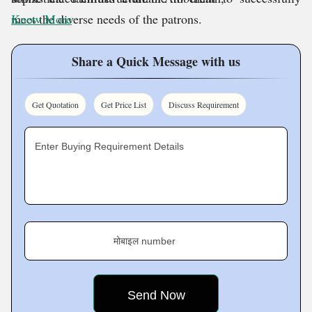
meet the diverse needs of the patrons.
Know More
Our Infrastructure
Share a Quick Message with us
Get Quotation
Get Price List
Discuss Requirement
Enter Buying Requirement Details
मोबाइल number