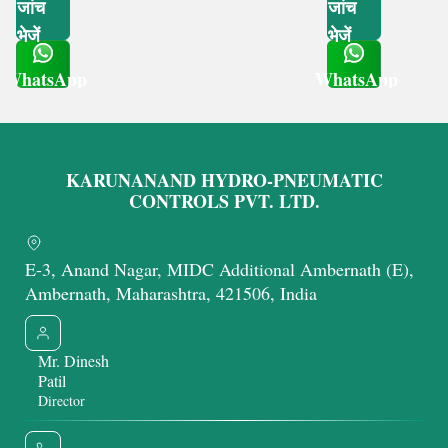
जांच
जांच
भेजें
भेजें
WhatsApp
WhatsApp
Get Latest Price
Get Latest Price
KARUNANAND HYDRO-PNEUMATIC
CONTROLS PVT. LTD.
E-3, Anand Nagar, MIDC Additional Ambernath (E),
Ambernath, Maharashtra, 421506, India
Mr. Dinesh
Patil
Director